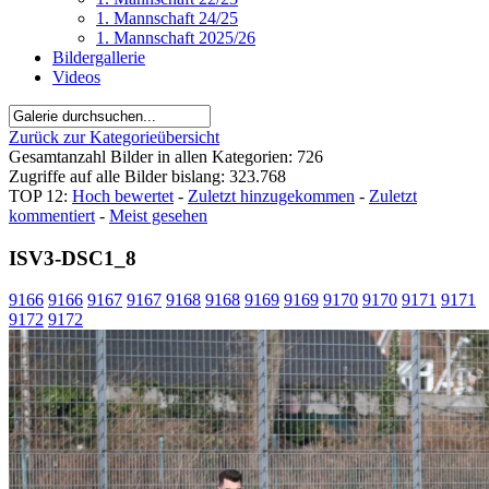
1. Mannschaft 24/25
1. Mannschaft 2025/26
Bildergallerie
Videos
Zurück zur Kategorieübersicht
Gesamtanzahl Bilder in allen Kategorien: 726
Zugriffe auf alle Bilder bislang: 323.768
TOP 12:
Hoch bewertet
-
Zuletzt hinzugekommen
-
Zuletzt
kommentiert
-
Meist gesehen
ISV3-DSC1_8
9166
9166
9167
9167
9168
9168
9169
9169
9170
9170
9171
9171
9172
9172