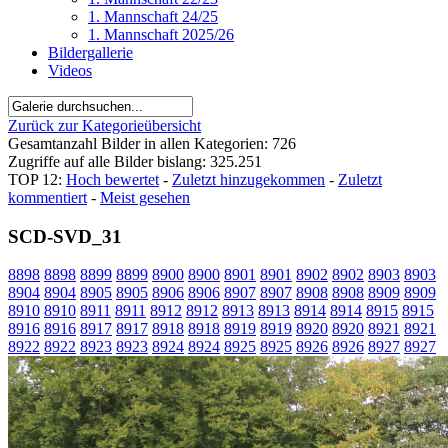
1. Mannschaft 24/25
1. Mannschaft 2025/26
Bildergallerie
Videos
Zurück zur Kategorieübersicht
Gesamtanzahl Bilder in allen Kategorien: 726
Zugriffe auf alle Bilder bislang: 325.251
TOP 12:
Hoch bewertet
-
Zuletzt hinzugekommen
-
Zuletzt
kommentiert
-
Meist gesehen
SCD-SVD_31
8898
8898
8899
8899
8900
8900
8901
8901
8902
8902
8903
8903
8904
8904
8905
8905
8906
8906
8907
8907
8908
8908
8909
8909
8910
8910
8911
8911
8912
8912
8913
8913
8914
8914
8915
8915
8916
8916
8917
8917
8918
8918
8919
8919
8920
8920
8921
8921
8922
8922
8923
8923
8924
8924
8925
8925
8926
8926
8927
8927