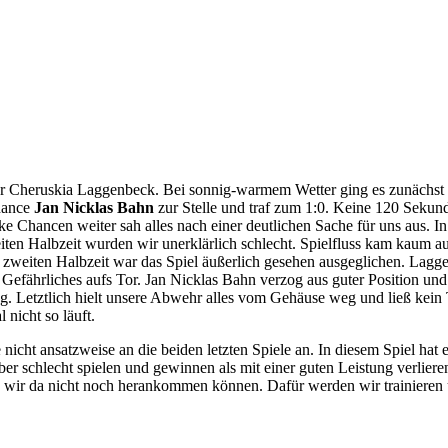
 Cheruskia Laggenbeck. Bei sonnig-warmem Wetter ging es zunächst gan
Chance
Jan Nicklas Bahn
zur Stelle und traf zum 1:0. Keine 120 Sekund
e Chancen weiter sah alles nach einer deutlichen Sache für uns aus. In
iten Halbzeit wurden wir unerklärlich schlecht. Spielfluss kam kaum 
der zweiten Halbzeit war das Spiel äußerlich gesehen ausgeglichen. La
 Gefährliches aufs Tor. Jan Nicklas Bahn verzog aus guter Position und
 Letztlich hielt unsere Abwehr alles vom Gehäuse weg und ließ kein 
 nicht so läuft.
nicht ansatzweise an die beiden letzten Spiele an. In diesem Spiel hat e
 schlecht spielen und gewinnen als mit einer guten Leistung verlieren
ob wir da nicht noch herankommen können. Dafür werden wir trainieren