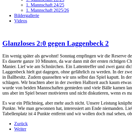
1. Mannschaft 24/25
1. Mannschaft 2025/26
Bildergallerie
Videos
Glanzloses 2:0 gegen Laggenbeck 2
Ein wenig später als gewohnt! Sonntag empfingen wir die Reserve der
Es dauerte ganze 10 Minuten, da war dann mit der ersten richtigen 
Manier. Lief wie am Schnürchen. Ein Lattentreffer und zwei ganz dick
Laggenbeck hielt gut dagegen, ohne gefährlich zu werden. In der zwe
in Ballbesitz. Zudem quasselten wir uns selbst das Spiel kaputt. In 
schlagen. Wir brachten aber in der zweiten Halbzeit auch kaum etwas
wurde von beiden Mannschaften gemieden und viele Bälle kamen lang.
uns aber im Spiel besser motivieren und nicht diskutieren, wenn es mal
Es war ein Pflichtsieg, aber mehr auch nicht. Unsere Leistung knüpfte 
Punkte. Wie man gewonnen hat, interessiert am Ende niemanden. Lieber
Tabellenplatz ist 4 Punkte entfernt und wir wollen doch mal sehen, 
Zurück
Weiter